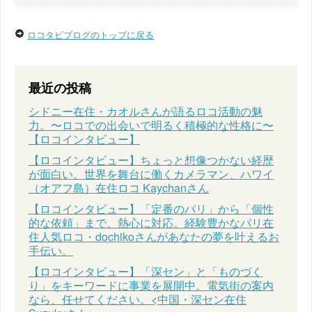
ロコタビブログのトップに戻る
最近の投稿
シドニー在住・カオルさんが語るロコ活動の魅
力。〜ロコでの出会いで明るく積極的な性格に〜
【ロコインタビュー】
【ロコインタビュー】ちょっと想像つかない経歴
が面白い。世界を舞台に働くカメラマン、ハワイ
（オアフ島）在住ロコ Kaychanさん
【ロコインタビュー】「定番のパリ」から「個性
的な依頼」まで、熱心に対応。経験豊かなパリ在
住人気ロコ・dochikoさんがあなたの夢を叶えるお
手伝い。
【ロコインタビュー】「深セン」と「ものづく
り」をキーワードに事業を展開中。電気街の案内
なら、任せてください。<中国・深セン在住