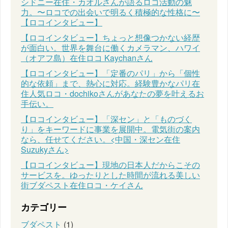
シドニー在住・カオルさんが語るロコ活動の魅
力。〜ロコでの出会いで明るく積極的な性格に〜
【ロコインタビュー】
【ロコインタビュー】ちょっと想像つかない経歴
が面白い。世界を舞台に働くカメラマン、ハワイ
（オアフ島）在住ロコ Kaychanさん
【ロコインタビュー】「定番のパリ」から「個性
的な依頼」まで、熱心に対応。経験豊かなパリ在
住人気ロコ・dochikoさんがあなたの夢を叶えるお
手伝い。
【ロコインタビュー】「深セン」と「ものづく
り」をキーワードに事業を展開中。電気街の案内
なら、任せてください。<中国・深セン在住
Suzukyさん>
【ロコインタビュー】現地の日本人だからこその
サービスを。ゆったりとした時間が流れる美しい
街ブダペスト在住ロコ・ケイさん
カテゴリー
ブダペスト
(1)