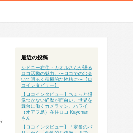
最近の投稿
シドニー在住・カオルさんが語る
ロコ活動の魅力。〜ロコでの出会
いで明るく積極的な性格に〜【ロ
コインタビュー】
【ロコインタビュー】ちょっと想
像つかない経歴が面白い。世界を
舞台に働くカメラマン、ハワイ
（オアフ島）在住ロコ Kaychan
さん
お
【ロコインタビュー】「定番のパ
リ」から「個性的な依頼」まで、