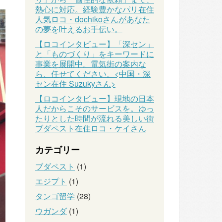
熱心に対応。経験豊かなパリ在住
人気ロコ・dochikoさんがあなた
の夢を叶えるお手伝い。
【ロコインタビュー】「深セン」
と「ものづくり」をキーワードに
事業を展開中。電気街の案内な
ら、任せてください。<中国・深
セン在住 Suzukyさん>
【ロコインタビュー】現地の日本
人だからこそのサービスを。ゆっ
たりとした時間が流れる美しい街
ブダペスト在住ロコ・ケイさん
カテゴリー
ブダペスト
(1)
エジプト
(1)
タンゴ留学
(28)
ウガンダ
(1)