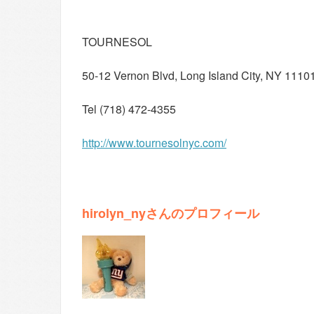
TOURNESOL
50-12 Vernon Blvd, Long Island City, NY 1110
Tel (718) 472-4355
http://www.tournesolnyc.com/
hirolyn_nyさんのプロフィール