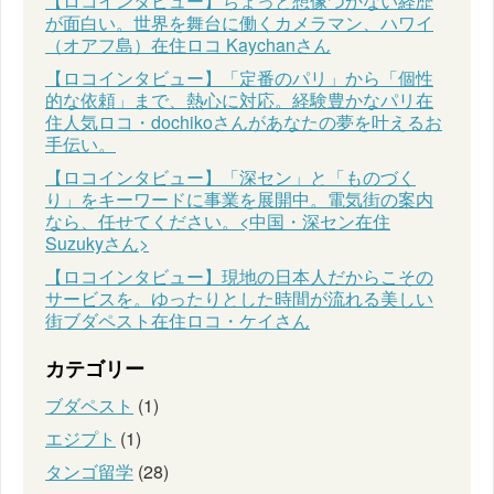
【ロコインタビュー】ちょっと想像つかない経歴
が面白い。世界を舞台に働くカメラマン、ハワイ
（オアフ島）在住ロコ Kaychanさん
【ロコインタビュー】「定番のパリ」から「個性
的な依頼」まで、熱心に対応。経験豊かなパリ在
住人気ロコ・dochikoさんがあなたの夢を叶えるお
手伝い。
【ロコインタビュー】「深セン」と「ものづく
り」をキーワードに事業を展開中。電気街の案内
なら、任せてください。<中国・深セン在住
Suzukyさん>
【ロコインタビュー】現地の日本人だからこその
サービスを。ゆったりとした時間が流れる美しい
街ブダペスト在住ロコ・ケイさん
カテゴリー
ブダペスト
(1)
エジプト
(1)
タンゴ留学
(28)