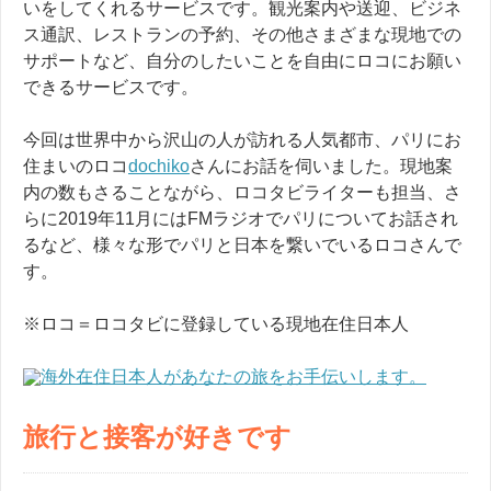
いをしてくれるサービスです。観光案内や送迎、ビジネ
ス通訳、レストランの予約、その他さまざまな現地での
サポートなど、自分のしたいことを自由にロコにお願い
できるサービスです。
今回は世界中から沢山の人が訪れる人気都市、パリにお
住まいのロコ
dochiko
さんにお話を伺いました。現地案
内の数もさることながら、ロコタビライターも担当、さ
らに
2019
年
11
月には
FM
ラジオでパリについてお話され
るなど、様々な形でパリと日本を繋いでいるロコさんで
す。
※ロコ＝ロコタビに登録している現地在住日本人
海外在住日本人があなたの旅をお手伝いします。
旅行と接客が好きです