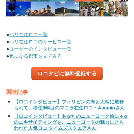
●
パリ在住ロコ一覧
●
パリ在住ロコのサービス一覧
●
ユーザーのインタビュー一覧
●
気になる都市を見てみる
ロコタビに無料登録する
関連記事
【ロコインタビュー】フィリピンの海と人柄に魅せ
られて。移住6年目のマニラ在住ロコ・Asaminさん
【ロコインタビュー】あなたのニューヨーク旅に＋α
のエキサイティングを。ニューヨークの魅力にとら
われた人気ロコ タイムズスクエアさん