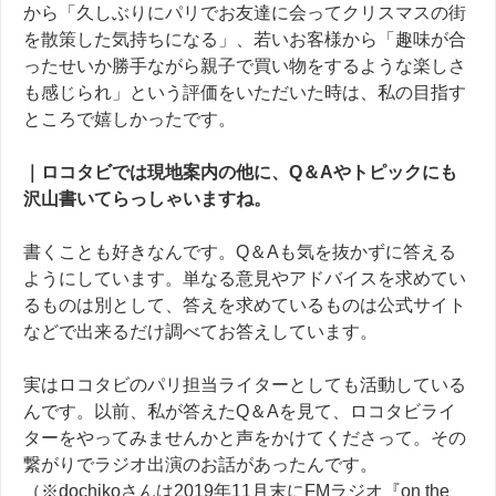
から「久しぶりにパリでお友達に会ってクリスマスの街
を散策した気持ちになる」、若いお客様から「趣味が合
ったせいか勝手ながら親子で買い物をするような楽しさ
も感じられ」という評価をいただいた時は、私の目指す
ところで嬉しかったです。
｜ロコタビでは現地案内の他に、Q
＆
Aや
トピックにも
沢山書いてらっしゃいますね。
書くことも好きなんです。
Q
＆
A
も気を抜かずに答える
ようにしています。単なる意見やアドバイスを求めてい
るものは別として、答えを求めているものは公式サイト
などで出来るだけ調べてお答えしています。
実はロコタビのパリ担当ライターとしても活動している
んです。以前、私が答えた
Q
＆
A
を見て、ロコタビライ
ターをやってみませんかと声をかけてくださって。その
繋がりで
ラジオ出演のお話があったんです。
（※dochikoさんは2019年11月末にFMラジオ『on the