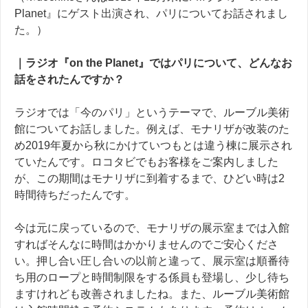
Planet』にゲスト出演され、パリについてお話されまし
た。）
｜
ラジオ『on the Planet』ではパリについて、どんなお
話をされたんですか？
ラジオでは「今のパリ」というテーマで、ルーブル美術
館についてお話しました。例えば、モナリザが改装のた
め
2019
年夏から秋にかけていつもとは違う棟に展示され
ていたんです。ロコタビでもお客様をご案内しました
が、この期間はモナリザに到着するまで、ひどい時は
2
時間待ちだったんです。
今は元に戻っているので、モナリザの展示室までは入館
すればそんなに時間はかかりませんのでご安心くださ
い。押し合い圧し合いの以前と違って、展示室は順番待
ち用のロープと時間制限をする係員も登場し、少し待ち
ますけれども改善されましたね。
また、
ルーブル美術館