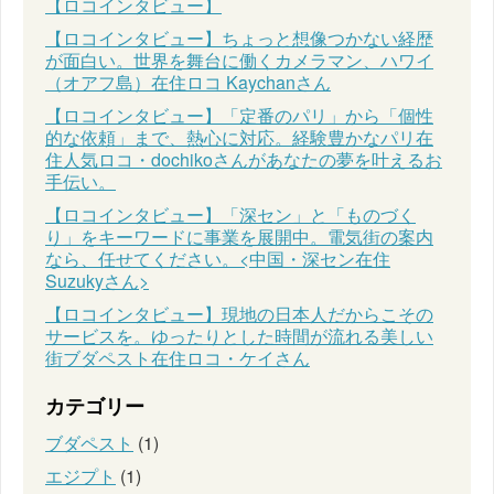
【ロコインタビュー】
【ロコインタビュー】ちょっと想像つかない経歴
が面白い。世界を舞台に働くカメラマン、ハワイ
（オアフ島）在住ロコ Kaychanさん
【ロコインタビュー】「定番のパリ」から「個性
的な依頼」まで、熱心に対応。経験豊かなパリ在
住人気ロコ・dochikoさんがあなたの夢を叶えるお
手伝い。
【ロコインタビュー】「深セン」と「ものづく
り」をキーワードに事業を展開中。電気街の案内
なら、任せてください。<中国・深セン在住
Suzukyさん>
【ロコインタビュー】現地の日本人だからこその
サービスを。ゆったりとした時間が流れる美しい
街ブダペスト在住ロコ・ケイさん
カテゴリー
ブダペスト
(1)
エジプト
(1)