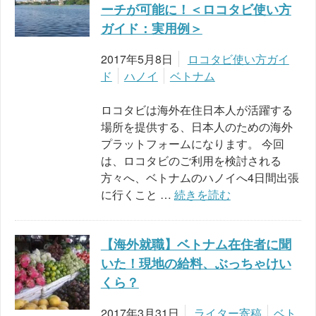
ーチが可能に！＜ロコタビ使い方
ガイド：実用例＞
2017年5月8日
ロコタビ使い方ガイ
ド
ハノイ
ベトナム
ロコタビは海外在住日本人が活躍する
場所を提供する、日本人のための海外
プラットフォームになります。 今回
は、ロコタビのご利用を検討される
方々へ、ベトナムのハノイへ4日間出張
に行くこと …
続きを読む
【海外就職】ベトナム在住者に聞
いた！現地の給料、ぶっちゃけい
くら？
2017年3月31日
ライター寄稿
ベト