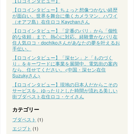
【ロコインタビュー】
【ロコインタビュー】ちょっと想像つかない経歴
が面白い。世界を舞台に働くカメラマン、ハワイ
（オアフ島）在住ロコ Kaychanさん
【ロコインタビュー】「定番のパリ」から「個性
的な依頼」まで、熱心に対応。経験豊かなパリ在
住人気ロコ・dochikoさんがあなたの夢を叶えるお
手伝い。
【ロコインタビュー】「深セン」と「ものづく
り」をキーワードに事業を展開中。電気街の案内
なら、任せてください。<中国・深セン在住
Suzukyさん>
【ロコインタビュー】現地の日本人だからこその
サービスを。ゆったりとした時間が流れる美しい
街ブダペスト在住ロコ・ケイさん
カテゴリー
ブダペスト
(1)
エジプト
(1)