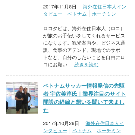
2017年11月8日
海外在住日本人イン
タビュー
ベトナム
ホーチミン
ロコタビは、海外在住日本人（ロコ）
が旅のお手伝いをしてくれるサービス
になります。観光案内や、ビジネス通
訳、食事のアテンド、現地でのサポー
トなど、自分のしたいことを自由にロ
コにお願い …
続きを読む
ベトナムサッカー情報発信の先駆
者 宇佐美淳氏｜業界注目のサイト
開設の経緯と想いを聞いて来まし
た
2017年10月26日
海外在住日本人イ
ンタビュー
ベトナム
ホーチミン