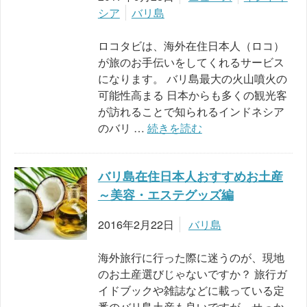
シア
バリ島
ロコタビは、海外在住日本人（ロコ）
が旅のお手伝いをしてくれるサービス
になります。 バリ島最大の火山噴火の
可能性高まる 日本からも多くの観光客
が訪れることで知られるインドネシア
のバリ …
続きを読む
バリ島在住日本人おすすめお土産
～美容・エステグッズ編
2016年2月22日
バリ島
海外旅行に行った際に迷うのが、現地
のお土産選びじゃないですか？ 旅行ガ
イドブックや雑誌などに載っている定
番のバリ島土産も良いですが、せっか