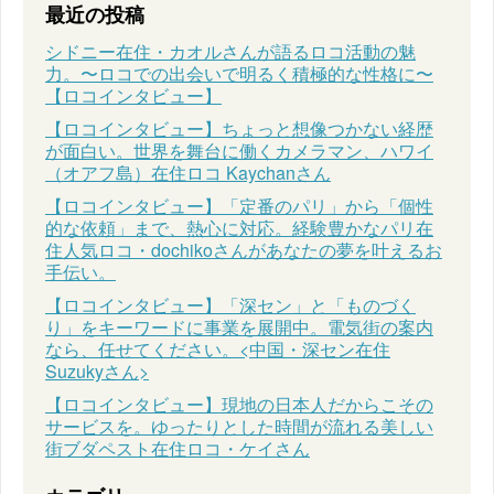
最近の投稿
シドニー在住・カオルさんが語るロコ活動の魅
力。〜ロコでの出会いで明るく積極的な性格に〜
【ロコインタビュー】
【ロコインタビュー】ちょっと想像つかない経歴
が面白い。世界を舞台に働くカメラマン、ハワイ
（オアフ島）在住ロコ Kaychanさん
【ロコインタビュー】「定番のパリ」から「個性
的な依頼」まで、熱心に対応。経験豊かなパリ在
住人気ロコ・dochikoさんがあなたの夢を叶えるお
手伝い。
【ロコインタビュー】「深セン」と「ものづく
り」をキーワードに事業を展開中。電気街の案内
なら、任せてください。<中国・深セン在住
Suzukyさん>
【ロコインタビュー】現地の日本人だからこその
サービスを。ゆったりとした時間が流れる美しい
街ブダペスト在住ロコ・ケイさん