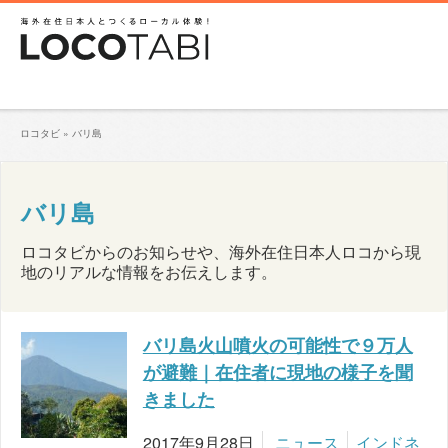
ロコタビ
»
バリ島
バリ島
ロコタビからのお知らせや、海外在住日本人ロコから現
地のリアルな情報をお伝えします。
バリ島火山噴火の可能性で９万人
が避難｜在住者に現地の様子を聞
きました
2017年9月28日
ニュース
インドネ