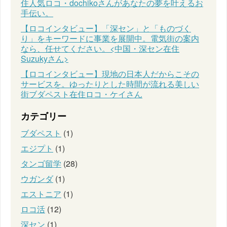
住人気ロコ・dochikoさんがあなたの夢を叶えるお
手伝い。
【ロコインタビュー】「深セン」と「ものづく
り」をキーワードに事業を展開中。電気街の案内
なら、任せてください。<中国・深セン在住
Suzukyさん>
【ロコインタビュー】現地の日本人だからこその
サービスを。ゆったりとした時間が流れる美しい
街ブダペスト在住ロコ・ケイさん
カテゴリー
ブダペスト
(1)
エジプト
(1)
タンゴ留学
(28)
ウガンダ
(1)
エストニア
(1)
ロコ活
(12)
深セン
(1)