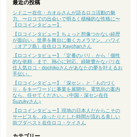
最近の投稿
シドニー在住・カオルさんが語るロコ活動の魅
力。〜ロコでの出会いで明るく積極的な性格に〜
【ロコインタビュー】
【ロコインタビュー】ちょっと想像つかない経歴
が面白い。世界を舞台に働くカメラマン、ハワイ
（オアフ島）在住ロコ Kaychanさん
【ロコインタビュー】「定番のパリ」から「個性
的な依頼」まで、熱心に対応。経験豊かなパリ在
住人気ロコ・dochikoさんがあなたの夢を叶えるお
手伝い。
【ロコインタビュー】「深セン」と「ものづく
り」をキーワードに事業を展開中。電気街の案内
なら、任せてください。<中国・深セン在住
Suzukyさん>
【ロコインタビュー】現地の日本人だからこその
サービスを。ゆったりとした時間が流れる美しい
街ブダペスト在住ロコ・ケイさん
カテゴリー