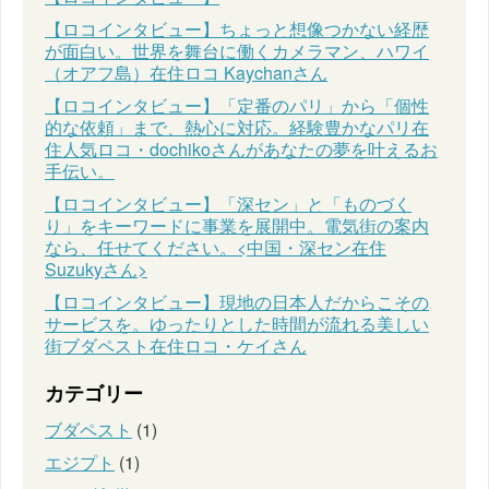
【ロコインタビュー】ちょっと想像つかない経歴
が面白い。世界を舞台に働くカメラマン、ハワイ
（オアフ島）在住ロコ Kaychanさん
【ロコインタビュー】「定番のパリ」から「個性
的な依頼」まで、熱心に対応。経験豊かなパリ在
住人気ロコ・dochikoさんがあなたの夢を叶えるお
手伝い。
【ロコインタビュー】「深セン」と「ものづく
り」をキーワードに事業を展開中。電気街の案内
なら、任せてください。<中国・深セン在住
Suzukyさん>
【ロコインタビュー】現地の日本人だからこその
サービスを。ゆったりとした時間が流れる美しい
街ブダペスト在住ロコ・ケイさん
カテゴリー
ブダペスト
(1)
エジプト
(1)