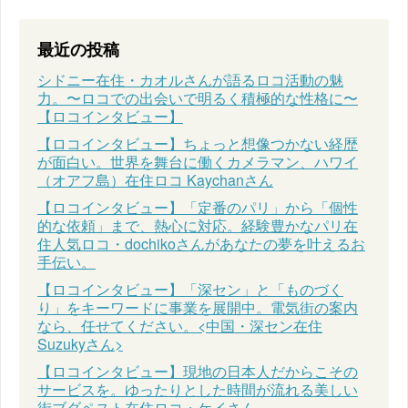
最近の投稿
シドニー在住・カオルさんが語るロコ活動の魅
力。〜ロコでの出会いで明るく積極的な性格に〜
【ロコインタビュー】
【ロコインタビュー】ちょっと想像つかない経歴
が面白い。世界を舞台に働くカメラマン、ハワイ
（オアフ島）在住ロコ Kaychanさん
【ロコインタビュー】「定番のパリ」から「個性
的な依頼」まで、熱心に対応。経験豊かなパリ在
住人気ロコ・dochikoさんがあなたの夢を叶えるお
手伝い。
【ロコインタビュー】「深セン」と「ものづく
り」をキーワードに事業を展開中。電気街の案内
なら、任せてください。<中国・深セン在住
Suzukyさん>
【ロコインタビュー】現地の日本人だからこその
サービスを。ゆったりとした時間が流れる美しい
街ブダペスト在住ロコ・ケイさん