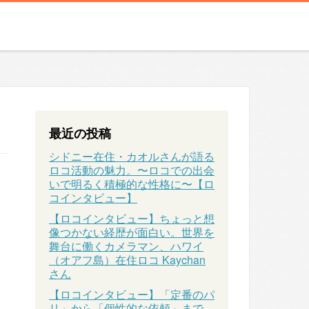
最近の投稿
シドニー在住・カオルさんが語る
ロコ活動の魅力。〜ロコでの出会
いで明るく積極的な性格に〜【ロ
コインタビュー】
【ロコインタビュー】ちょっと想
像つかない経歴が面白い。世界を
舞台に働くカメラマン、ハワイ
（オアフ島）在住ロコ Kaychan
さん
【ロコインタビュー】「定番のパ
リ」から「個性的な依頼」まで、