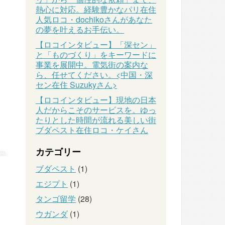
熱心に対応。経験豊かなパリ在住
人気ロコ・dochikoさんがあなた
の夢を叶えるお手伝い。
【ロコインタビュー】「深セン」
と「ものづくり」をキーワードに
事業を展開中。電気街の案内な
ら、任せてください。<中国・深
セン在住 Suzukyさん>
【ロコインタビュー】現地の日本
人だからこそのサービスを。ゆっ
たりとした時間が流れる美しい街
ブダペスト在住ロコ・ケイさん
カテゴリー
ブダペスト
(1)
エジプト
(1)
タンゴ留学
(28)
ウガンダ
(1)