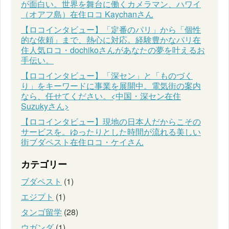
が面白い。世界を舞台に働くカメラマン、ハワイ
（オアフ島）在住ロコ Kaychanさん
【ロコインタビュー】「定番のパリ」から「個性
的な依頼」まで、熱心に対応。経験豊かなパリ在
住人気ロコ・dochikoさんがあなたの夢を叶えるお
手伝い。
【ロコインタビュー】「深セン」と「ものづく
り」をキーワードに事業を展開中。電気街の案内
なら、任せてください。<中国・深セン在住
Suzukyさん>
【ロコインタビュー】現地の日本人だからこその
サービスを。ゆったりとした時間が流れる美しい
街ブダペスト在住ロコ・ケイさん
カテゴリー
ブダペスト
(1)
エジプト
(1)
タンゴ留学
(28)
ウガンダ
(1)