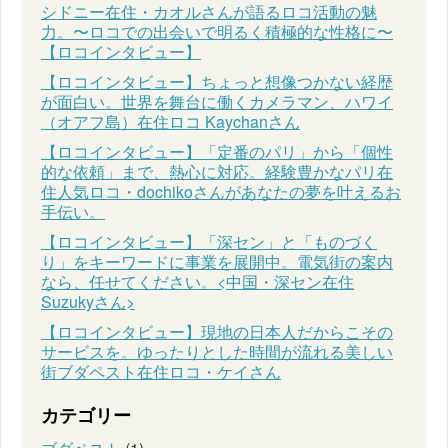
シドニー在住・カオルさんが語るロコ活動の魅
力。〜ロコでの出会いで明るく積極的な性格に〜
【ロコインタビュー】
【ロコインタビュー】ちょっと想像つかない経歴
が面白い。世界を舞台に働くカメラマン、ハワイ
（オアフ島）在住ロコ Kaychanさん
【ロコインタビュー】「定番のパリ」から「個性
的な依頼」まで、熱心に対応。経験豊かなパリ在
住人気ロコ・dochikoさんがあなたの夢を叶えるお
手伝い。
【ロコインタビュー】「深セン」と「ものづく
り」をキーワードに事業を展開中。電気街の案内
なら、任せてください。<中国・深セン在住
Suzukyさん>
【ロコインタビュー】現地の日本人だからこその
サービスを。ゆったりとした時間が流れる美しい
街ブダペスト在住ロコ・ケイさん
カテゴリー