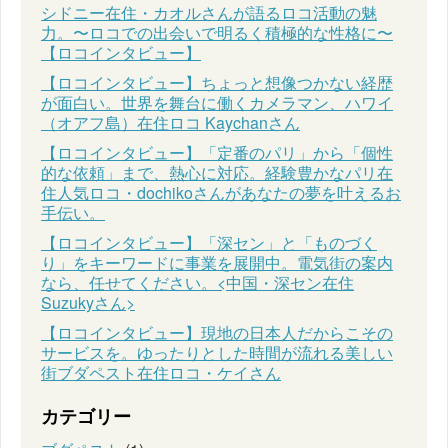
シドニー在住・カオルさんが語るロコ活動の魅
力。〜ロコでの出会いで明るく積極的な性格に〜
【ロコインタビュー】
【ロコインタビュー】ちょっと想像つかない経歴
が面白い。世界を舞台に働くカメラマン、ハワイ
（オアフ島）在住ロコ Kaychanさん
【ロコインタビュー】「定番のパリ」から「個性
的な依頼」まで、熱心に対応。経験豊かなパリ在
住人気ロコ・dochikoさんがあなたの夢を叶えるお
手伝い。
【ロコインタビュー】「深セン」と「ものづく
り」をキーワードに事業を展開中。電気街の案内
なら、任せてください。<中国・深セン在住
Suzukyさん>
【ロコインタビュー】現地の日本人だからこその
サービスを。ゆったりとした時間が流れる美しい
街ブダペスト在住ロコ・ケイさん
カテゴリー