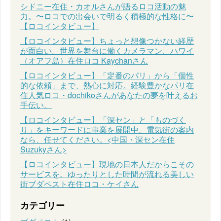
シドニー在住・カオルさんが語るロコ活動の魅
力。〜ロコでの出会いで明るく積極的な性格に〜
【ロコインタビュー】
【ロコインタビュー】ちょっと想像つかない経歴
が面白い。世界を舞台に働くカメラマン、ハワイ
（オアフ島）在住ロコ Kaychanさん
【ロコインタビュー】「定番のパリ」から「個性
的な依頼」まで、熱心に対応。経験豊かなパリ在
住人気ロコ・dochikoさんがあなたの夢を叶えるお
手伝い。
【ロコインタビュー】「深セン」と「ものづく
り」をキーワードに事業を展開中。電気街の案内
なら、任せてください。<中国・深セン在住
Suzukyさん>
【ロコインタビュー】現地の日本人だからこその
サービスを。ゆったりとした時間が流れる美しい
街ブダペスト在住ロコ・ケイさん
カテゴリー