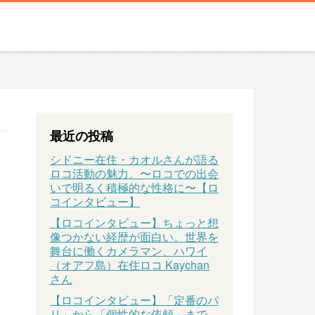
最近の投稿
シドニー在住・カオルさんが語る
ロコ活動の魅力。〜ロコでの出会
いで明るく積極的な性格に〜【ロ
コインタビュー】
【ロコインタビュー】ちょっと想
像つかない経歴が面白い。世界を
舞台に働くカメラマン、ハワイ
（オアフ島）在住ロコ Kaychan
さん
【ロコインタビュー】「定番のパ
リ」から「個性的な依頼」まで、