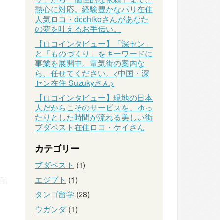
熱心に対応。経験豊かなパリ在住
人気ロコ・dochikoさんがあなた
の夢を叶えるお手伝い。
【ロコインタビュー】「深セン」
と「ものづくり」をキーワードに
事業を展開中。電気街の案内な
ら、任せてください。<中国・深
セン在住 Suzukyさん>
【ロコインタビュー】現地の日本
人だからこそのサービスを。ゆっ
たりとした時間が流れる美しい街
ブダペスト在住ロコ・ケイさん
カテゴリー
ブダペスト
(1)
エジプト
(1)
タンゴ留学
(28)
ウガンダ
(1)