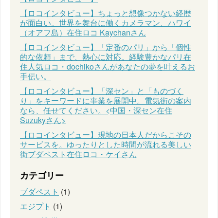
【ロコインタビュー】ちょっと想像つかない経歴
が面白い。世界を舞台に働くカメラマン、ハワイ
（オアフ島）在住ロコ Kaychanさん
【ロコインタビュー】「定番のパリ」から「個性
的な依頼」まで、熱心に対応。経験豊かなパリ在
住人気ロコ・dochikoさんがあなたの夢を叶えるお
手伝い。
【ロコインタビュー】「深セン」と「ものづく
り」をキーワードに事業を展開中。電気街の案内
なら、任せてください。<中国・深セン在住
Suzukyさん>
【ロコインタビュー】現地の日本人だからこその
サービスを。ゆったりとした時間が流れる美しい
街ブダペスト在住ロコ・ケイさん
カテゴリー
ブダペスト
(1)
エジプト
(1)