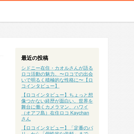
最近の投稿
シドニー在住・カオルさんが語る
ロコ活動の魅力。〜ロコでの出会
いで明るく積極的な性格に〜【ロ
コインタビュー】
【ロコインタビュー】ちょっと想
像つかない経歴が面白い。世界を
舞台に働くカメラマン、ハワイ
（オアフ島）在住ロコ Kaychan
さん
【ロコインタビュー】「定番のパ
リ」から「個性的な依頼」まで、