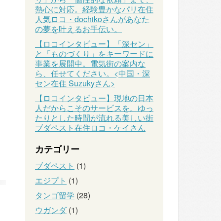
熱心に対応。経験豊かなパリ在住
人気ロコ・dochikoさんがあなた
の夢を叶えるお手伝い。
【ロコインタビュー】「深セン」
と「ものづくり」をキーワードに
事業を展開中。電気街の案内な
ら、任せてください。<中国・深
セン在住 Suzukyさん>
【ロコインタビュー】現地の日本
人だからこそのサービスを。ゆっ
たりとした時間が流れる美しい街
ブダペスト在住ロコ・ケイさん
カテゴリー
ブダペスト
(1)
エジプト
(1)
タンゴ留学
(28)
ウガンダ
(1)