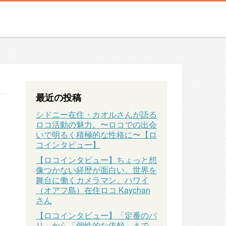
最近の投稿
シドニー在住・カオルさんが語る
ロコ活動の魅力。〜ロコでの出会
いで明るく積極的な性格に〜【ロ
コインタビュー】
【ロコインタビュー】ちょっと想
像つかない経歴が面白い。世界を
舞台に働くカメラマン、ハワイ
（オアフ島）在住ロコ Kaychan
さん
【ロコインタビュー】「定番のパ
リ」から「個性的な依頼」まで、