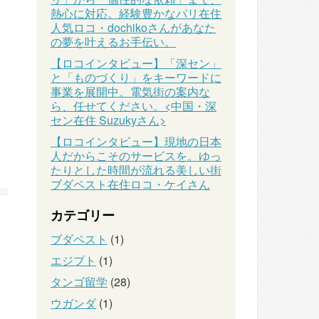
熱心に対応。経験豊かなパリ在住
人気ロコ・dochikoさんがあなた
の夢を叶えるお手伝い。
【ロコインタビュー】「深セン」
と「ものづくり」をキーワードに
事業を展開中。電気街の案内な
ら、任せてください。<中国・深
セン在住 Suzukyさん>
【ロコインタビュー】現地の日本
人だからこそのサービスを。ゆっ
たりとした時間が流れる美しい街
ブダペスト在住ロコ・ケイさん
カテゴリー
ブダペスト
(1)
エジプト
(1)
タンゴ留学
(28)
ウガンダ
(1)