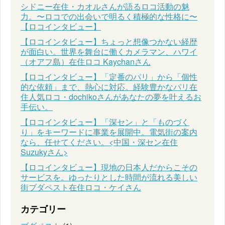
シドニー在住・カオルさんが語るロコ活動の魅
力。〜ロコでの出会いで明るく積極的な性格に〜
【ロコインタビュー】
【ロコインタビュー】ちょっと想像つかない経歴
が面白い。世界を舞台に働くカメラマン、ハワイ
（オアフ島）在住ロコ Kaychanさん
【ロコインタビュー】「定番のパリ」から「個性
的な依頼」まで、熱心に対応。経験豊かなパリ在
住人気ロコ・dochikoさんがあなたの夢を叶えるお
手伝い。
【ロコインタビュー】「深セン」と「ものづく
り」をキーワードに事業を展開中。電気街の案内
なら、任せてください。<中国・深セン在住
Suzukyさん>
【ロコインタビュー】現地の日本人だからこその
サービスを。ゆったりとした時間が流れる美しい
街ブダペスト在住ロコ・ケイさん
カテゴリー