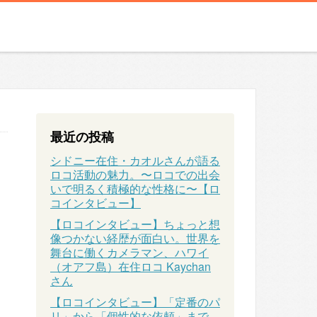
最近の投稿
シドニー在住・カオルさんが語る
ロコ活動の魅力。〜ロコでの出会
いで明るく積極的な性格に〜【ロ
コインタビュー】
【ロコインタビュー】ちょっと想
像つかない経歴が面白い。世界を
舞台に働くカメラマン、ハワイ
（オアフ島）在住ロコ Kaychan
さん
【ロコインタビュー】「定番のパ
リ」から「個性的な依頼」まで、