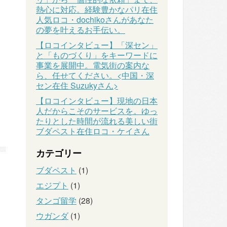
熱心に対応。経験豊かなパリ在住
人気ロコ・dochikoさんがあなた
の夢を叶えるお手伝い。
【ロコインタビュー】「深セン」
と「ものづくり」をキーワードに
事業を展開中。電気街の案内な
ら、任せてください。<中国・深
セン在住 Suzukyさん>
【ロコインタビュー】現地の日本
人だからこそのサービスを。ゆっ
たりとした時間が流れる美しい街
ブダペスト在住ロコ・ケイさん
カテゴリー
ブダペスト
(1)
エジプト
(1)
タンゴ留学
(28)
ウガンダ
(1)