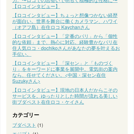
力。〜ロコでの出会いで明るく積極的な性格に〜
【ロコインタビュー】
【ロコインタビュー】ちょっと想像つかない経歴
が面白い。世界を舞台に働くカメラマン、ハワイ
（オアフ島）在住ロコ Kaychanさん
【ロコインタビュー】「定番のパリ」から「個性
的な依頼」まで、熱心に対応。経験豊かなパリ在
住人気ロコ・dochikoさんがあなたの夢を叶えるお
手伝い。
【ロコインタビュー】「深セン」と「ものづく
り」をキーワードに事業を展開中。電気街の案内
なら、任せてください。<中国・深セン在住
Suzukyさん>
【ロコインタビュー】現地の日本人だからこその
サービスを。ゆったりとした時間が流れる美しい
街ブダペスト在住ロコ・ケイさん
カテゴリー
ブダペスト
(1)
エジプト
(1)