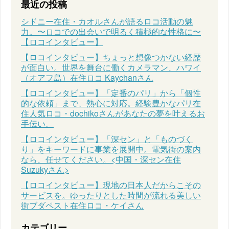
最近の投稿
シドニー在住・カオルさんが語るロコ活動の魅
力。〜ロコでの出会いで明るく積極的な性格に〜
【ロコインタビュー】
【ロコインタビュー】ちょっと想像つかない経歴
が面白い。世界を舞台に働くカメラマン、ハワイ
（オアフ島）在住ロコ Kaychanさん
【ロコインタビュー】「定番のパリ」から「個性
的な依頼」まで、熱心に対応。経験豊かなパリ在
住人気ロコ・dochikoさんがあなたの夢を叶えるお
手伝い。
【ロコインタビュー】「深セン」と「ものづく
り」をキーワードに事業を展開中。電気街の案内
なら、任せてください。<中国・深セン在住
Suzukyさん>
【ロコインタビュー】現地の日本人だからこその
サービスを。ゆったりとした時間が流れる美しい
街ブダペスト在住ロコ・ケイさん
カテゴリー