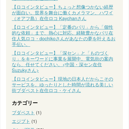
【ロコインタビュー】ちょっと想像つかない経歴
が面白い。世界を舞台に働くカメラマン、ハワイ
（オアフ島）在住ロコ Kaychanさん
【ロコインタビュー】「定番のパリ」から「個性
的な依頼」まで、熱心に対応。経験豊かなパリ在
住人気ロコ・dochikoさんがあなたの夢を叶えるお
手伝い。
【ロコインタビュー】「深セン」と「ものづく
り」をキーワードに事業を展開中。電気街の案内
なら、任せてください。<中国・深セン在住
Suzukyさん>
【ロコインタビュー】現地の日本人だからこその
サービスを。ゆったりとした時間が流れる美しい
街ブダペスト在住ロコ・ケイさん
カテゴリー
ブダペスト
(1)
エジプト
(1)