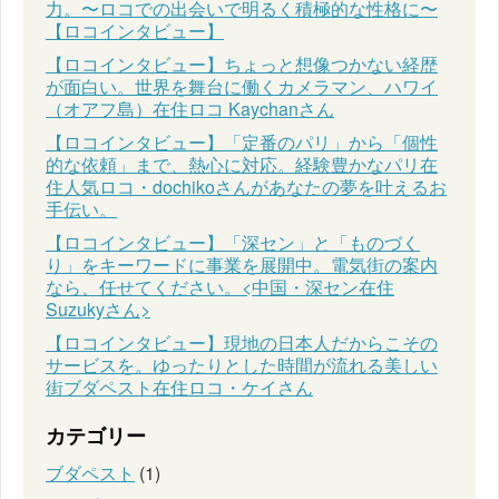
力。〜ロコでの出会いで明るく積極的な性格に〜
【ロコインタビュー】
【ロコインタビュー】ちょっと想像つかない経歴
が面白い。世界を舞台に働くカメラマン、ハワイ
（オアフ島）在住ロコ Kaychanさん
【ロコインタビュー】「定番のパリ」から「個性
的な依頼」まで、熱心に対応。経験豊かなパリ在
住人気ロコ・dochikoさんがあなたの夢を叶えるお
手伝い。
【ロコインタビュー】「深セン」と「ものづく
り」をキーワードに事業を展開中。電気街の案内
なら、任せてください。<中国・深セン在住
Suzukyさん>
【ロコインタビュー】現地の日本人だからこその
サービスを。ゆったりとした時間が流れる美しい
街ブダペスト在住ロコ・ケイさん
カテゴリー
ブダペスト
(1)