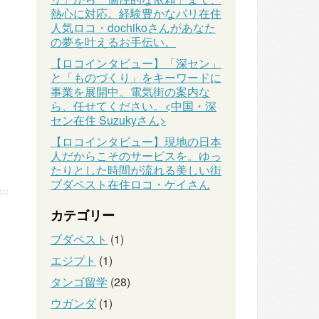
熱心に対応。経験豊かなパリ在住
人気ロコ・dochikoさんがあなた
の夢を叶えるお手伝い。
【ロコインタビュー】「深セン」
と「ものづくり」をキーワードに
事業を展開中。電気街の案内な
ら、任せてください。<中国・深
セン在住 Suzukyさん>
【ロコインタビュー】現地の日本
人だからこそのサービスを。ゆっ
たりとした時間が流れる美しい街
ブダペスト在住ロコ・ケイさん
カテゴリー
ブダペスト
(1)
エジプト
(1)
タンゴ留学
(28)
ウガンダ
(1)