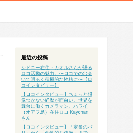
最近の投稿
シドニー在住・カオルさんが語る
ロコ活動の魅力。〜ロコでの出会
いで明るく積極的な性格に〜【ロ
コインタビュー】
【ロコインタビュー】ちょっと想
像つかない経歴が面白い。世界を
舞台に働くカメラマン、ハワイ
（オアフ島）在住ロコ Kaychan
さん
【ロコインタビュー】「定番のパ
リ」から「個性的な依頼」まで、