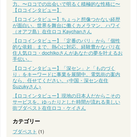
力。〜ロコでの出会いで明るく積極的な性格に〜
【ロコインタビュー】
【ロコインタビュー】ちょっと想像つかない経歴
が面白い。世界を舞台に働くカメラマン、ハワイ
（オアフ島）在住ロコ Kaychanさん
【ロコインタビュー】「定番のパリ」から「個性
的な依頼」まで、熱心に対応。経験豊かなパリ在
住人気ロコ・dochikoさんがあなたの夢を叶えるお
手伝い。
【ロコインタビュー】「深セン」と「ものづく
り」をキーワードに事業を展開中。電気街の案内
なら、任せてください。<中国・深セン在住
Suzukyさん>
【ロコインタビュー】現地の日本人だからこその
サービスを。ゆったりとした時間が流れる美しい
街ブダペスト在住ロコ・ケイさん
カテゴリー
ブダペスト
(1)