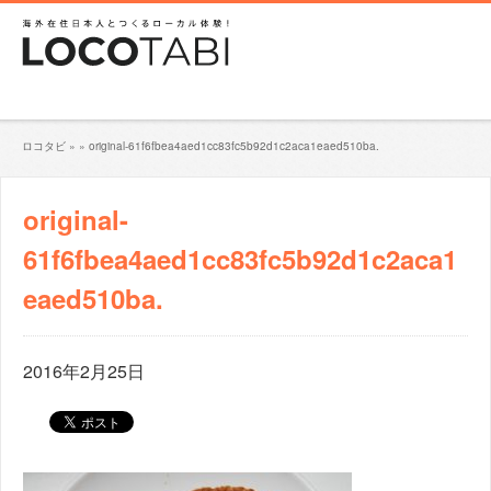
ロコタビ
»
»
original-61f6fbea4aed1cc83fc5b92d1c2aca1eaed510ba.
original-
61f6fbea4aed1cc83fc5b92d1c2aca1
eaed510ba.
2016年2月25日