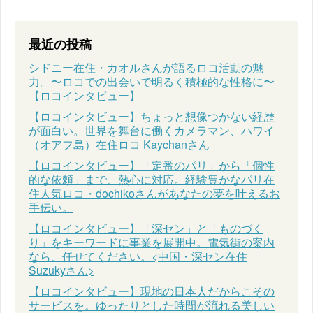
最近の投稿
シドニー在住・カオルさんが語るロコ活動の魅
力。〜ロコでの出会いで明るく積極的な性格に〜
【ロコインタビュー】
【ロコインタビュー】ちょっと想像つかない経歴
が面白い。世界を舞台に働くカメラマン、ハワイ
（オアフ島）在住ロコ Kaychanさん
【ロコインタビュー】「定番のパリ」から「個性
的な依頼」まで、熱心に対応。経験豊かなパリ在
住人気ロコ・dochikoさんがあなたの夢を叶えるお
手伝い。
【ロコインタビュー】「深セン」と「ものづく
り」をキーワードに事業を展開中。電気街の案内
なら、任せてください。<中国・深セン在住
Suzukyさん>
【ロコインタビュー】現地の日本人だからこその
サービスを。ゆったりとした時間が流れる美しい