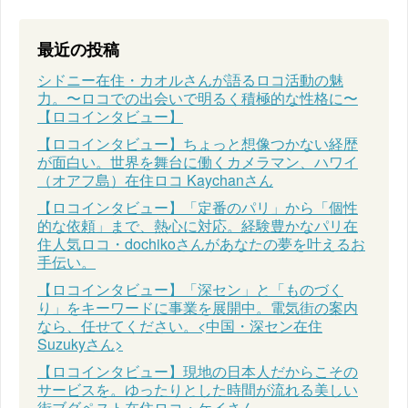
最近の投稿
シドニー在住・カオルさんが語るロコ活動の魅
力。〜ロコでの出会いで明るく積極的な性格に〜
【ロコインタビュー】
【ロコインタビュー】ちょっと想像つかない経歴
が面白い。世界を舞台に働くカメラマン、ハワイ
（オアフ島）在住ロコ Kaychanさん
【ロコインタビュー】「定番のパリ」から「個性
的な依頼」まで、熱心に対応。経験豊かなパリ在
住人気ロコ・dochikoさんがあなたの夢を叶えるお
手伝い。
【ロコインタビュー】「深セン」と「ものづく
り」をキーワードに事業を展開中。電気街の案内
なら、任せてください。<中国・深セン在住
Suzukyさん>
【ロコインタビュー】現地の日本人だからこその
サービスを。ゆったりとした時間が流れる美しい
街ブダペスト在住ロコ・ケイさん