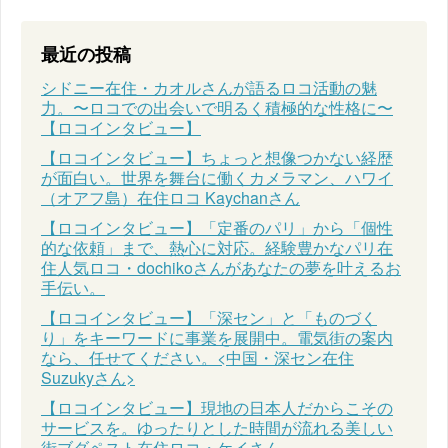
最近の投稿
シドニー在住・カオルさんが語るロコ活動の魅
力。〜ロコでの出会いで明るく積極的な性格に〜
【ロコインタビュー】
【ロコインタビュー】ちょっと想像つかない経歴
が面白い。世界を舞台に働くカメラマン、ハワイ
（オアフ島）在住ロコ Kaychanさん
【ロコインタビュー】「定番のパリ」から「個性
的な依頼」まで、熱心に対応。経験豊かなパリ在
住人気ロコ・dochikoさんがあなたの夢を叶えるお
手伝い。
【ロコインタビュー】「深セン」と「ものづく
り」をキーワードに事業を展開中。電気街の案内
なら、任せてください。<中国・深セン在住
Suzukyさん>
【ロコインタビュー】現地の日本人だからこその
サービスを。ゆったりとした時間が流れる美しい
街ブダペスト在住ロコ・ケイさん