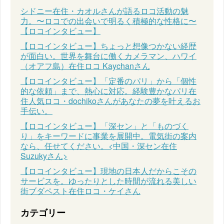
シドニー在住・カオルさんが語るロコ活動の魅
力。〜ロコでの出会いで明るく積極的な性格に〜
【ロコインタビュー】
【ロコインタビュー】ちょっと想像つかない経歴
が面白い。世界を舞台に働くカメラマン、ハワイ
（オアフ島）在住ロコ Kaychanさん
【ロコインタビュー】「定番のパリ」から「個性
的な依頼」まで、熱心に対応。経験豊かなパリ在
住人気ロコ・dochikoさんがあなたの夢を叶えるお
手伝い。
【ロコインタビュー】「深セン」と「ものづく
り」をキーワードに事業を展開中。電気街の案内
なら、任せてください。<中国・深セン在住
Suzukyさん>
【ロコインタビュー】現地の日本人だからこその
サービスを。ゆったりとした時間が流れる美しい
街ブダペスト在住ロコ・ケイさん
カテゴリー