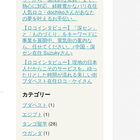
熱心に対応。経験豊かなパリ在住
人気ロコ・dochikoさんがあなた
の夢を叶えるお手伝い。
【ロコインタビュー】「深セン」
と「ものづくり」をキーワードに
事業を展開中。電気街の案内な
ら、任せてください。<中国・深
セン在住 Suzukyさん>
【ロコインタビュー】現地の日本
人だからこそのサービスを。ゆっ
たりとした時間が流れる美しい街
ブダペスト在住ロコ・ケイさん
カテゴリー
ブダペスト
(1)
エジプト
(1)
タンゴ留学
(28)
ウガンダ
(1)