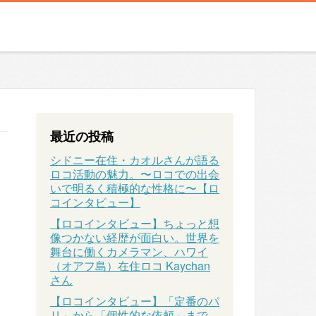
最近の投稿
シドニー在住・カオルさんが語る
ロコ活動の魅力。〜ロコでの出会
いで明るく積極的な性格に〜【ロ
コインタビュー】
【ロコインタビュー】ちょっと想
像つかない経歴が面白い。世界を
舞台に働くカメラマン、ハワイ
（オアフ島）在住ロコ Kaychan
さん
【ロコインタビュー】「定番のパ
リ」から「個性的な依頼」まで、