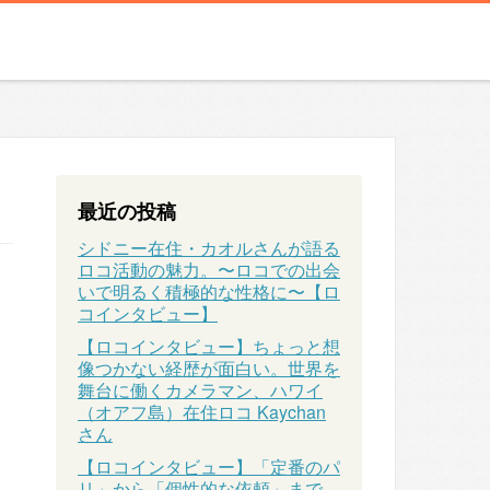
最近の投稿
シドニー在住・カオルさんが語る
ロコ活動の魅力。〜ロコでの出会
いで明るく積極的な性格に〜【ロ
コインタビュー】
【ロコインタビュー】ちょっと想
像つかない経歴が面白い。世界を
舞台に働くカメラマン、ハワイ
（オアフ島）在住ロコ Kaychan
さん
【ロコインタビュー】「定番のパ
リ」から「個性的な依頼」まで、