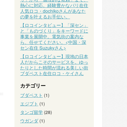
熱心に対応。経験豊かなパリ在住
人気ロコ・dochikoさんがあなた
の夢を叶えるお手伝い。
【ロコインタビュー】「深セン」
と「ものづくり」をキーワードに
事業を展開中。電気街の案内な
ら、任せてください。<中国・深
セン在住 Suzukyさん>
【ロコインタビュー】現地の日本
人だからこそのサービスを。ゆっ
たりとした時間が流れる美しい街
ブダペスト在住ロコ・ケイさん
カテゴリー
ブダペスト
(1)
エジプト
(1)
タンゴ留学
(28)
ウガンダ
(1)