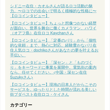
シドニー在住・カオルさんが語るロコ活動の魅
力。〜ロコでの出会いで明るく積極的な性格に〜
【ロコインタビュー】
【ロコインタビュー】ちょっと想像つかない経歴
が面白い。世界を舞台に働くカメラマン、ハワイ
（オアフ島）在住ロコ Kaychanさん
【ロコインタビュー】「定番のパリ」から「個性
的な依頼」まで、熱心に対応。経験豊かなパリ在
住人気ロコ・dochikoさんがあなたの夢を叶えるお
手伝い。
【ロコインタビュー】「深セン」と「ものづく
り」をキーワードに事業を展開中。電気街の案内
なら、任せてください。<中国・深セン在住
Suzukyさん>
【ロコインタビュー】現地の日本人だからこその
サービスを。ゆったりとした時間が流れる美しい
街ブダペスト在住ロコ・ケイさん
カテゴリー