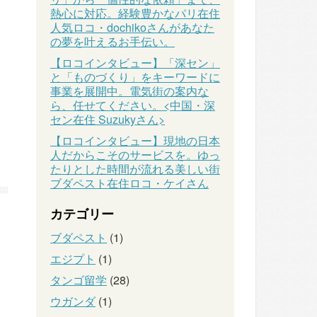
熱心に対応。経験豊かなパリ在住
人気ロコ・dochikoさんがあなた
の夢を叶えるお手伝い。
【ロコインタビュー】「深セン」
と「ものづくり」をキーワードに
事業を展開中。電気街の案内な
ら、任せてください。<中国・深
セン在住 Suzukyさん>
【ロコインタビュー】現地の日本
人だからこそのサービスを。ゆっ
たりとした時間が流れる美しい街
ブダペスト在住ロコ・ケイさん
カテゴリー
ブダペスト
(1)
エジプト
(1)
タンゴ留学
(28)
ウガンダ
(1)