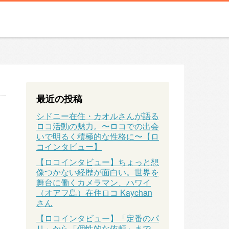
最近の投稿
シドニー在住・カオルさんが語る
ロコ活動の魅力。〜ロコでの出会
いで明るく積極的な性格に〜【ロ
コインタビュー】
【ロコインタビュー】ちょっと想
像つかない経歴が面白い。世界を
舞台に働くカメラマン、ハワイ
（オアフ島）在住ロコ Kaychan
さん
【ロコインタビュー】「定番のパ
リ」から「個性的な依頼」まで、