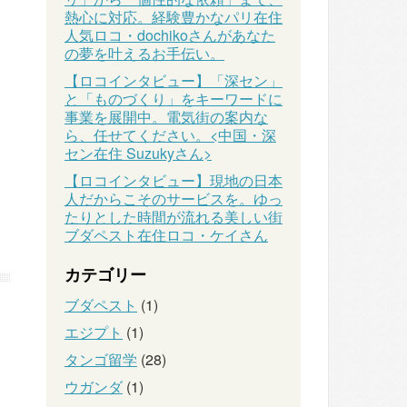
熱心に対応。経験豊かなパリ在住
人気ロコ・dochikoさんがあなた
の夢を叶えるお手伝い。
【ロコインタビュー】「深セン」
と「ものづくり」をキーワードに
事業を展開中。電気街の案内な
ら、任せてください。<中国・深
セン在住 Suzukyさん>
【ロコインタビュー】現地の日本
人だからこそのサービスを。ゆっ
たりとした時間が流れる美しい街
ブダペスト在住ロコ・ケイさん
カテゴリー
ブダペスト
(1)
エジプト
(1)
タンゴ留学
(28)
ウガンダ
(1)