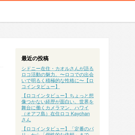
最近の投稿
シドニー在住・カオルさんが語る
ロコ活動の魅力。〜ロコでの出会
いで明るく積極的な性格に〜【ロ
コインタビュー】
【ロコインタビュー】ちょっと想
像つかない経歴が面白い。世界を
舞台に働くカメラマン、ハワイ
（オアフ島）在住ロコ Kaychan
さん
【ロコインタビュー】「定番のパ
リ」から「個性的な依頼」まで、