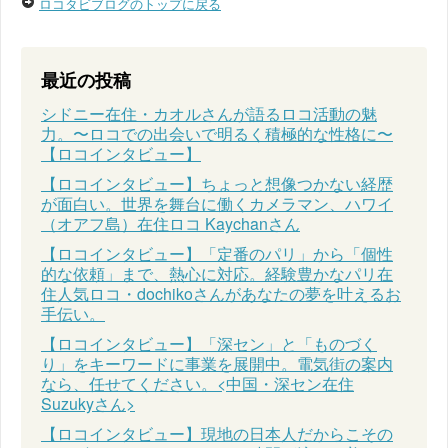
ロコタビブログのトップに戻る
最近の投稿
シドニー在住・カオルさんが語るロコ活動の魅
力。〜ロコでの出会いで明るく積極的な性格に〜
【ロコインタビュー】
【ロコインタビュー】ちょっと想像つかない経歴
が面白い。世界を舞台に働くカメラマン、ハワイ
（オアフ島）在住ロコ Kaychanさん
【ロコインタビュー】「定番のパリ」から「個性
的な依頼」まで、熱心に対応。経験豊かなパリ在
住人気ロコ・dochikoさんがあなたの夢を叶えるお
手伝い。
【ロコインタビュー】「深セン」と「ものづく
り」をキーワードに事業を展開中。電気街の案内
なら、任せてください。<中国・深セン在住
Suzukyさん>
【ロコインタビュー】現地の日本人だからこその