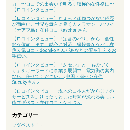
力。〜ロコでの出会いで明るく積極的な性格に〜
【ロコインタビュー】
【ロコインタビュー】ちょっと想像つかない経歴
が面白い。世界を舞台に働くカメラマン、ハワイ
（オアフ島）在住ロコ Kaychanさん
【ロコインタビュー】「定番のパリ」から「個性
的な依頼」まで、熱心に対応。経験豊かなパリ在
住人気ロコ・dochikoさんがあなたの夢を叶えるお
手伝い。
【ロコインタビュー】「深セン」と「ものづく
り」をキーワードに事業を展開中。電気街の案内
なら、任せてください。<中国・深セン在住
Suzukyさん>
【ロコインタビュー】現地の日本人だからこその
サービスを。ゆったりとした時間が流れる美しい
街ブダペスト在住ロコ・ケイさん
カテゴリー
ブダペスト
(1)