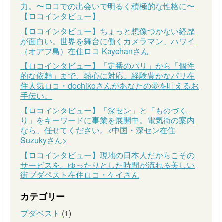
力。〜ロコでの出会いで明るく積極的な性格に〜
【ロコインタビュー】
【ロコインタビュー】ちょっと想像つかない経歴
が面白い。世界を舞台に働くカメラマン、ハワイ
（オアフ島）在住ロコ Kaychanさん
【ロコインタビュー】「定番のパリ」から「個性
的な依頼」まで、熱心に対応。経験豊かなパリ在
住人気ロコ・dochikoさんがあなたの夢を叶えるお
手伝い。
【ロコインタビュー】「深セン」と「ものづく
り」をキーワードに事業を展開中。電気街の案内
なら、任せてください。<中国・深セン在住
Suzukyさん>
【ロコインタビュー】現地の日本人だからこその
サービスを。ゆったりとした時間が流れる美しい
街ブダペスト在住ロコ・ケイさん
カテゴリー
ブダペスト
(1)