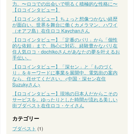
力。〜ロコでの出会いで明るく積極的な性格に〜
【ロコインタビュー】
【ロコインタビュー】ちょっと想像つかない経歴
が面白い。世界を舞台に働くカメラマン、ハワイ
（オアフ島）在住ロコ Kaychanさん
【ロコインタビュー】「定番のパリ」から「個性
的な依頼」まで、熱心に対応。経験豊かなパリ在
住人気ロコ・dochikoさんがあなたの夢を叶えるお
手伝い。
【ロコインタビュー】「深セン」と「ものづく
り」をキーワードに事業を展開中。電気街の案内
なら、任せてください。<中国・深セン在住
Suzukyさん>
【ロコインタビュー】現地の日本人だからこその
サービスを。ゆったりとした時間が流れる美しい
街ブダペスト在住ロコ・ケイさん
カテゴリー
ブダペスト
(1)