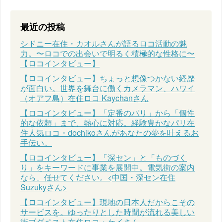
最近の投稿
シドニー在住・カオルさんが語るロコ活動の魅
力。〜ロコでの出会いで明るく積極的な性格に〜
【ロコインタビュー】
【ロコインタビュー】ちょっと想像つかない経歴
が面白い。世界を舞台に働くカメラマン、ハワイ
（オアフ島）在住ロコ Kaychanさん
【ロコインタビュー】「定番のパリ」から「個性
的な依頼」まで、熱心に対応。経験豊かなパリ在
住人気ロコ・dochikoさんがあなたの夢を叶えるお
手伝い。
【ロコインタビュー】「深セン」と「ものづく
り」をキーワードに事業を展開中。電気街の案内
なら、任せてください。<中国・深セン在住
Suzukyさん>
【ロコインタビュー】現地の日本人だからこその
サービスを。ゆったりとした時間が流れる美しい
街ブダペスト在住ロコ・ケイさん