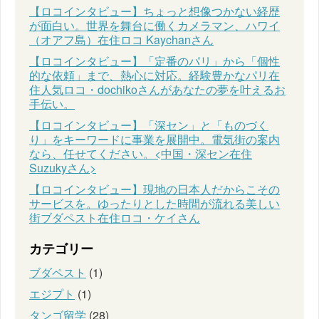
【ロコインタビュー】ちょっと想像つかない経歴
が面白い。世界を舞台に働くカメラマン、ハワイ
（オアフ島）在住ロコ Kaychanさん
【ロコインタビュー】「定番のパリ」から「個性
的な依頼」まで、熱心に対応。経験豊かなパリ在
住人気ロコ・dochikoさんがあなたの夢を叶えるお
手伝い。
【ロコインタビュー】「深セン」と「ものづく
り」をキーワードに事業を展開中。電気街の案内
なら、任せてください。<中国・深セン在住
Suzukyさん>
【ロコインタビュー】現地の日本人だからこその
サービスを。ゆったりとした時間が流れる美しい
街ブダペスト在住ロコ・ケイさん
カテゴリー
ブダペスト
(1)
エジプト
(1)
タンゴ留学
(28)