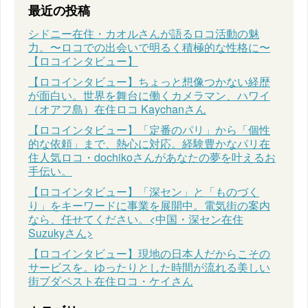
最近の投稿
シドニー在住・カオルさんが語るロコ活動の魅
力。〜ロコでの出会いで明るく積極的な性格に〜
【ロコインタビュー】
【ロコインタビュー】ちょっと想像つかない経歴
が面白い。世界を舞台に働くカメラマン、ハワイ
（オアフ島）在住ロコ Kaychanさん
【ロコインタビュー】「定番のパリ」から「個性
的な依頼」まで、熱心に対応。経験豊かなパリ在
住人気ロコ・dochikoさんがあなたの夢を叶えるお
手伝い。
【ロコインタビュー】「深セン」と「ものづく
り」をキーワードに事業を展開中。電気街の案内
なら、任せてください。<中国・深セン在住
Suzukyさん>
【ロコインタビュー】現地の日本人だからこその
サービスを。ゆったりとした時間が流れる美しい
街ブダペスト在住ロコ・ケイさん