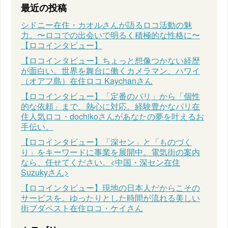
最近の投稿
シドニー在住・カオルさんが語るロコ活動の魅
力。〜ロコでの出会いで明るく積極的な性格に〜
【ロコインタビュー】
【ロコインタビュー】ちょっと想像つかない経歴
が面白い。世界を舞台に働くカメラマン、ハワイ
（オアフ島）在住ロコ Kaychanさん
【ロコインタビュー】「定番のパリ」から「個性
的な依頼」まで、熱心に対応。経験豊かなパリ在
住人気ロコ・dochikoさんがあなたの夢を叶えるお
手伝い。
【ロコインタビュー】「深セン」と「ものづく
り」をキーワードに事業を展開中。電気街の案内
なら、任せてください。<中国・深セン在住
Suzukyさん>
【ロコインタビュー】現地の日本人だからこその
サービスを。ゆったりとした時間が流れる美しい
街ブダペスト在住ロコ・ケイさん