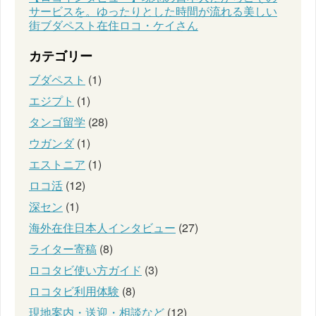
サービスを。ゆったりとした時間が流れる美しい
街ブダペスト在住ロコ・ケイさん
カテゴリー
ブダペスト
(1)
エジプト
(1)
タンゴ留学
(28)
ウガンダ
(1)
エストニア
(1)
ロコ活
(12)
深セン
(1)
海外在住日本人インタビュー
(27)
ライター寄稿
(8)
ロコタビ使い方ガイド
(3)
ロコタビ利用体験
(8)
現地案内・送迎・相談など
(12)