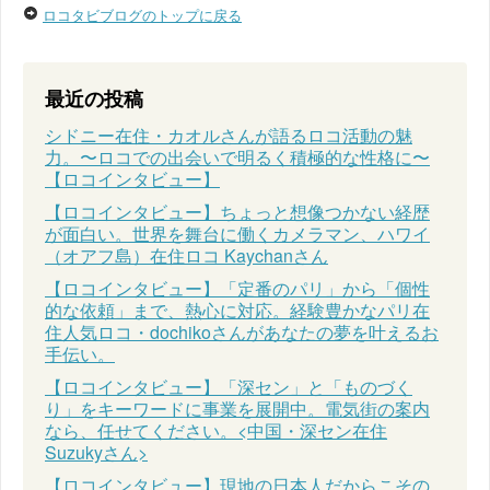
ロコタビブログのトップに戻る
最近の投稿
シドニー在住・カオルさんが語るロコ活動の魅
力。〜ロコでの出会いで明るく積極的な性格に〜
【ロコインタビュー】
【ロコインタビュー】ちょっと想像つかない経歴
が面白い。世界を舞台に働くカメラマン、ハワイ
（オアフ島）在住ロコ Kaychanさん
【ロコインタビュー】「定番のパリ」から「個性
的な依頼」まで、熱心に対応。経験豊かなパリ在
住人気ロコ・dochikoさんがあなたの夢を叶えるお
手伝い。
【ロコインタビュー】「深セン」と「ものづく
り」をキーワードに事業を展開中。電気街の案内
なら、任せてください。<中国・深セン在住
Suzukyさん>
【ロコインタビュー】現地の日本人だからこその