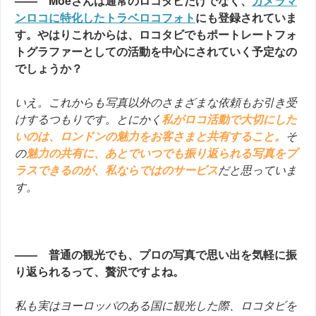
—— Moeさんは通常のロコタビだけでなく、
カメラマ
ンロコに特化したトラベロコフォト
にも登録されていま
す。やはりこれからは、ロコタビでもポートレートフォ
トグラファーとしての活動を中心にされていく予定なの
でしょうか？
いえ。これからも写真以外のさまざまな依頼もお引き受
けするつもりです。とにかく
私がロコ活動で大切にした
いのは、ロンドンの魅力をお客さまと共有すること。
そ
の
魅力の共有に、あとでいつでも振り返られる写真をプ
ラスできるのが、私ならではのサービス
だと思っていま
す。
—— 普通の観光でも、プロの写真で思い出を気軽に振
り返られるって、贅沢ですよね。
私も実はヨーロッパのある国に観光した際、ロコタビを