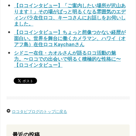
【ロコインタビュー】「ご案内したい場所が沢山あ
ります！」その場がぱっと明るくなる雰囲気のエデ
ィンバラ在住ロコ、キーコさんにお話しをお伺いし
ました。
【ロコインタビュー】ちょっと想像つかない経歴が
面白い。世界を舞台に働くカメラマン、ハワイ（オ
アフ島）在住ロコ Kaychanさん
シドニー在住・カオルさんが語るロコ活動の魅
力。〜ロコでの出会いで明るく積極的な性格に〜
【ロコインタビュー】
ロコタビブログのトップに戻る
最近の投稿