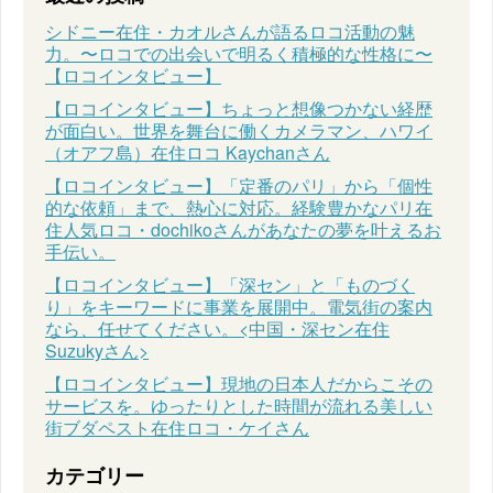
シドニー在住・カオルさんが語るロコ活動の魅
力。〜ロコでの出会いで明るく積極的な性格に〜
【ロコインタビュー】
【ロコインタビュー】ちょっと想像つかない経歴
が面白い。世界を舞台に働くカメラマン、ハワイ
（オアフ島）在住ロコ Kaychanさん
【ロコインタビュー】「定番のパリ」から「個性
的な依頼」まで、熱心に対応。経験豊かなパリ在
住人気ロコ・dochikoさんがあなたの夢を叶えるお
手伝い。
【ロコインタビュー】「深セン」と「ものづく
り」をキーワードに事業を展開中。電気街の案内
なら、任せてください。<中国・深セン在住
Suzukyさん>
【ロコインタビュー】現地の日本人だからこその
サービスを。ゆったりとした時間が流れる美しい
街ブダペスト在住ロコ・ケイさん
カテゴリー