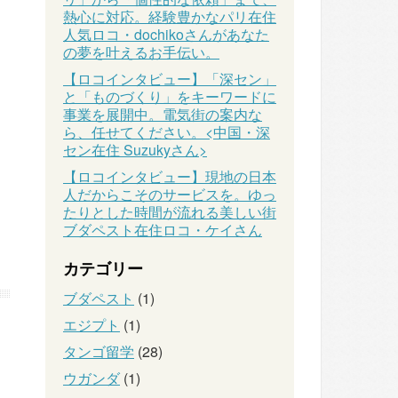
熱心に対応。経験豊かなパリ在住
人気ロコ・dochikoさんがあなた
の夢を叶えるお手伝い。
【ロコインタビュー】「深セン」
と「ものづくり」をキーワードに
事業を展開中。電気街の案内な
ら、任せてください。<中国・深
セン在住 Suzukyさん>
【ロコインタビュー】現地の日本
人だからこそのサービスを。ゆっ
たりとした時間が流れる美しい街
ブダペスト在住ロコ・ケイさん
カテゴリー
ブダペスト
(1)
エジプト
(1)
タンゴ留学
(28)
ウガンダ
(1)