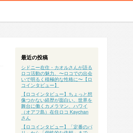
最近の投稿
シドニー在住・カオルさんが語る
ロコ活動の魅力。〜ロコでの出会
いで明るく積極的な性格に〜【ロ
コインタビュー】
【ロコインタビュー】ちょっと想
像つかない経歴が面白い。世界を
舞台に働くカメラマン、ハワイ
（オアフ島）在住ロコ Kaychan
さん
【ロコインタビュー】「定番のパ
リ」から「個性的な依頼」まで、