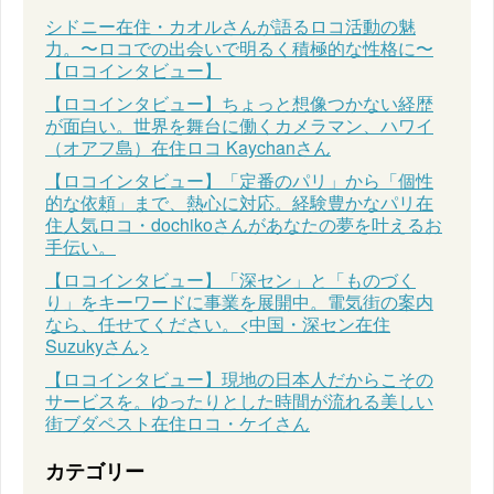
シドニー在住・カオルさんが語るロコ活動の魅
力。〜ロコでの出会いで明るく積極的な性格に〜
【ロコインタビュー】
【ロコインタビュー】ちょっと想像つかない経歴
が面白い。世界を舞台に働くカメラマン、ハワイ
（オアフ島）在住ロコ Kaychanさん
【ロコインタビュー】「定番のパリ」から「個性
的な依頼」まで、熱心に対応。経験豊かなパリ在
住人気ロコ・dochikoさんがあなたの夢を叶えるお
手伝い。
【ロコインタビュー】「深セン」と「ものづく
り」をキーワードに事業を展開中。電気街の案内
なら、任せてください。<中国・深セン在住
Suzukyさん>
【ロコインタビュー】現地の日本人だからこその
サービスを。ゆったりとした時間が流れる美しい
街ブダペスト在住ロコ・ケイさん
カテゴリー