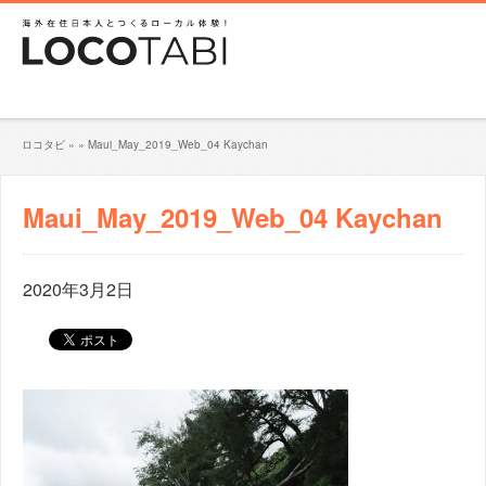
ロコタビ
»
»
Maui_May_2019_Web_04 Kaychan
Maui_May_2019_Web_04 Kaychan
2020年3月2日