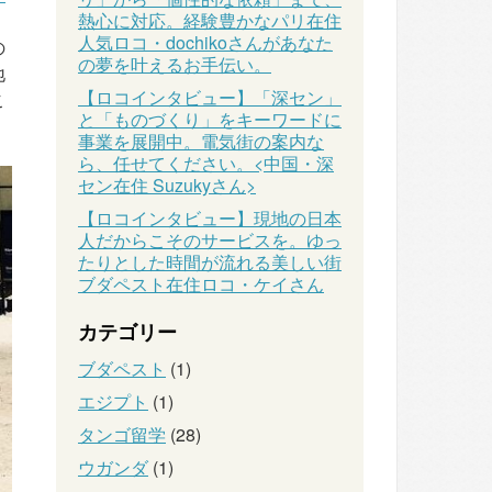
熱心に対応。経験豊かなパリ在住
人気ロコ・dochikoさんがあなた
の
の夢を叶えるお手伝い。
地
【ロコインタビュー】「深セン」
こ
と「ものづくり」をキーワードに
事業を展開中。電気街の案内な
ら、任せてください。<中国・深
セン在住 Suzukyさん>
【ロコインタビュー】現地の日本
人だからこそのサービスを。ゆっ
たりとした時間が流れる美しい街
ブダペスト在住ロコ・ケイさん
カテゴリー
ブダペスト
(1)
エジプト
(1)
タンゴ留学
(28)
ウガンダ
(1)