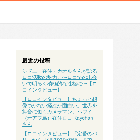
最近の投稿
シドニー在住・カオルさんが語る
ロコ活動の魅力。〜ロコでの出会
いで明るく積極的な性格に〜【ロ
コインタビュー】
【ロコインタビュー】ちょっと想
像つかない経歴が面白い。世界を
舞台に働くカメラマン、ハワイ
（オアフ島）在住ロコ Kaychan
さん
【ロコインタビュー】「定番のパ
、
リ」から「個性的な依頼」まで、